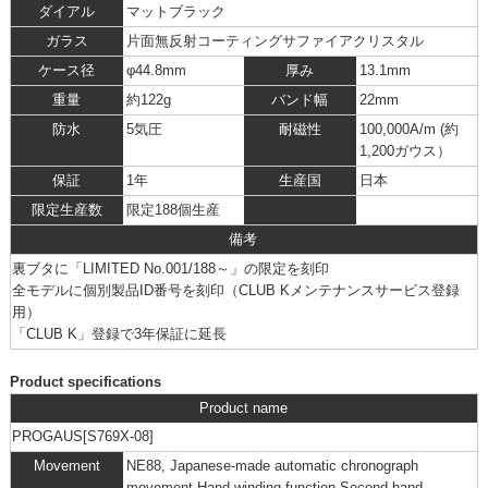
ダイアル
マットブラック
ガラス
片面無反射コーティングサファイアクリスタル
ケース径
φ44.8mm
厚み
13.1mm
重量
約122g
バンド幅
22mm
防水
5気圧
耐磁性
100,000A/m (約
1,200ガウス）
保証
1年
生産国
日本
限定生産数
限定188個生産
備考
裏ブタに「LIMITED No.001/188～」の限定を刻印
全モデルに個別製品ID番号を刻印（CLUB Kメンテナンスサービス登録
用）
「CLUB K」
登録で3年保証に延長
Product specifications
Product name
PROGAUS[S769X-08]
Movement
NE88, Japanese-made automatic chronograph
movement,Hand-winding function,Second-hand