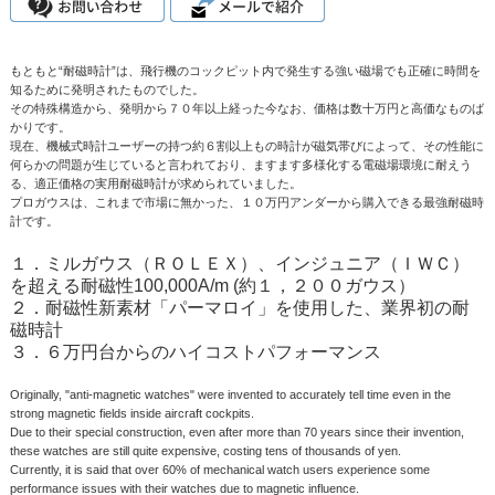
もともと“耐磁時計”は、飛行機のコックピット内で発生する強い磁場でも正確に時間を
知るために発明されたものでした。
その特殊構造から、発明から７０年以上経った今なお、価格は数十万円と高価なものば
かりです。
現在、機械式時計ユーザーの持つ約６割以上もの時計が磁気帯びによって、その性能に
何らかの問題が生じていると言われており、ますます多様化する電磁場環境に耐えう
る、適正価格の実用耐磁時計が求められていました。
プロガウスは、これまで市場に無かった、１０万円アンダーから購入できる最強耐磁時
計です。
１．ミルガウス（ＲＯＬＥＸ）、インジュニア（ＩＷＣ）
を超える耐磁性100,000A/m (約１，２００ガウス）
２．耐磁性新素材「パーマロイ」を使用した、業界初の耐
磁時計
３．６万円台からのハイコストパフォーマンス
Originally, "anti-magnetic watches" were invented to accurately tell time even in the
strong magnetic fields inside aircraft cockpits.
Due to their special construction, even after more than 70 years since their invention,
these watches are still quite expensive, costing tens of thousands of yen.
Currently, it is said that over 60% of mechanical watch users experience some
performance issues with their watches due to magnetic influence.