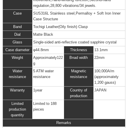
regulation,28,800 vibrations/34 jewels.
Case
SUS316L Stainless steel,Permalloy + Soft Iron Inner
Case Structure
Band
Tochigi Leather(Oily finish) Clasp
Dial
Matte Black
Glass
Single-sided anti-reflective coated sapphire crystal
Case diameter
φ44.8mm
Thickness
13.1mm
Weight
Approximately122
Bnad width
22mm
g
Water
5 ATM water
Magnetic
100,000A/m
resistance
resistance
resistance
(approximately
1,200 gauss)
Warranty
1year
Country of
JAPAN
production
Limited
Limited to 188
production
pieces
quantity
Remarks