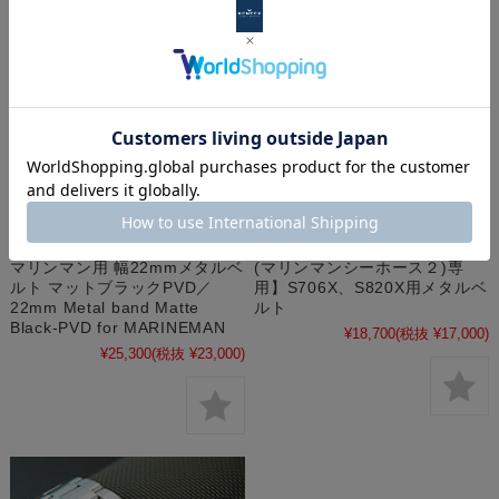
【MARINEMAN SEAHORSE２
マリンマン用 幅22mmメタルベ
(マリンマンシーホース２)専
ルト マットブラックPVD／
用】S706X、S820X用メタルベ
22mm Metal band Matte
ルト
Black-PVD for MARINEMAN
¥18,700
(税抜 ¥17,000)
¥25,300
(税抜 ¥23,000)