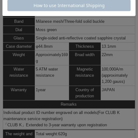
Case
SUS316L Stainless steel,Permalloy + Soft Iron Inner
Case Structure
Band
Milanese mesh/Three-fold solid buckle
Dial
Moss green
Glass
Single-sided anti-reflective coated sapphire crystal
Case diameter
φ44.8mm
Thickness
13.1mm
Weight
Approximately169
Bnad width
22mm
g
Water
5 ATM water
Magnetic
100,000A/m
resistance
resistance
resistance
(approximately
1,200 gauss)
Warranty
1year
Country of
JAPAN
production
Remarks
Individual product ID number engraved on all models(For CLUB K
maintenance service registration)
「CLUB K」
Extended to 3-year warranty upon registration
The weight and
Total weight:620g