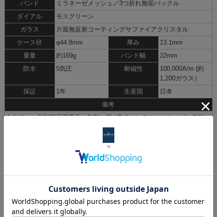
バンド
ミラネーゼメッシュ／3つ折れ無垢バックル
ダイアル
モスグリーン
ガラス
片面無反射コーティングサファイアクリスタル
ケース径
φ44.8mm
厚み
13.1mm
重量
約169g
バンド幅
22mm
防水
5気圧
耐磁性
100,000A/m (約
1,200ガウス）
保証
1年
生産国
日本
備考
全モデルに個別製品ID番号を刻印（CLUB Kメンテナンスサービス登録
用）
「CLUB K」
登録で3年保証に延長
Product specifications
Product name
PROGAUS[S769X-04]
Movement
NH35, Japanese-made automatic movement with a 3-
hand date function, Hand-winding function,Second-
hand regulation.