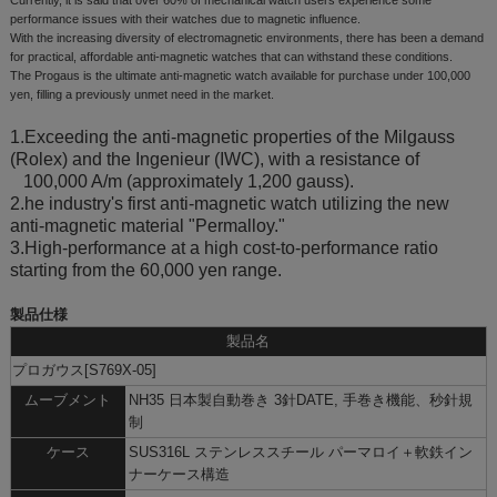
performance issues with their watches due to magnetic influence.
With the increasing diversity of electromagnetic environments, there has been a demand
for practical, affordable anti-magnetic watches that can withstand these conditions.
The Progaus is the ultimate anti-magnetic watch available for purchase under 100,000
yen, filling a previously unmet need in the market.
1.Exceeding the anti-magnetic properties of the Milgauss
(Rolex) and the Ingenieur (IWC), with a resistance of
100,000 A/m (approximately 1,200 gauss).
2.he industry's first anti-magnetic watch utilizing the new
anti-magnetic material "Permalloy."
3.High-performance at a high cost-to-performance ratio
starting from the 60,000 yen range.
製品仕様
製品名
プロガウス[S769X-05]
ムーブメント
NH35 日本製自動巻き 3針DATE, 手巻き機能、秒針規
制
ケース
SUS316L ステンレススチール パーマロイ＋軟鉄イン
ナーケース構造