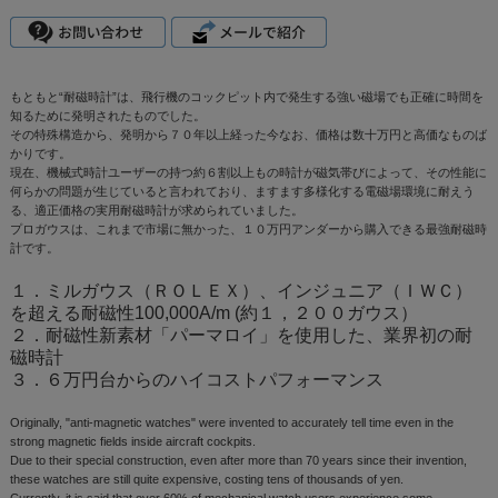
もともと“耐磁時計”は、飛行機のコックピット内で発生する強い磁場でも正確に時間を
知るために発明されたものでした。
その特殊構造から、発明から７０年以上経った今なお、価格は数十万円と高価なものば
かりです。
現在、機械式時計ユーザーの持つ約６割以上もの時計が磁気帯びによって、その性能に
何らかの問題が生じていると言われており、ますます多様化する電磁場環境に耐えう
る、適正価格の実用耐磁時計が求められていました。
プロガウスは、これまで市場に無かった、１０万円アンダーから購入できる最強耐磁時
計です。
１．ミルガウス（ＲＯＬＥＸ）、インジュニア（ＩＷＣ）
を超える耐磁性100,000A/m (約１，２００ガウス）
２．耐磁性新素材「パーマロイ」を使用した、業界初の耐
磁時計
３．６万円台からのハイコストパフォーマンス
Originally, "anti-magnetic watches" were invented to accurately tell time even in the
strong magnetic fields inside aircraft cockpits.
Due to their special construction, even after more than 70 years since their invention,
these watches are still quite expensive, costing tens of thousands of yen.
Currently, it is said that over 60% of mechanical watch users experience some