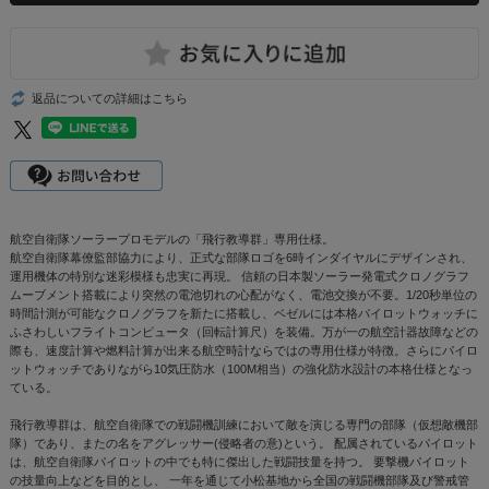
返品についての詳細はこちら
航空自衛隊ソーラープロモデルの「飛行教導群」専用仕様。
航空自衛隊幕僚監部協力により、正式な部隊ロゴを6時インダイヤルにデザインされ、
運用機体の特別な迷彩模様も忠実に再現。 信頼の日本製ソーラー発電式クロノグラフ
ムーブメント搭載により突然の電池切れの心配がなく、電池交換が不要。1/20秒単位の
時間計測が可能なクロノグラフを新たに搭載し、ベゼルには本格パイロットウォッチに
ふさわしいフライトコンピュータ（回転計算尺）を装備。万が一の航空計器故障などの
際も、速度計算や燃料計算が出来る航空時計ならではの専用仕様が特徴。さらにパイロ
ットウォッチでありながら10気圧防水（100M相当）の強化防水設計の本格仕様となっ
ている。
飛行教導群は、航空自衛隊での戦闘機訓練において敵を演じる専門の部隊（仮想敵機部
隊）であり、またの名をアグレッサー(侵略者の意)という。 配属されているパイロット
は、航空自衛隊パイロットの中でも特に傑出した戦闘技量を持つ。 要撃機パイロット
の技量向上などを目的とし、 一年を通じて小松基地から全国の戦闘機部隊及び警戒管