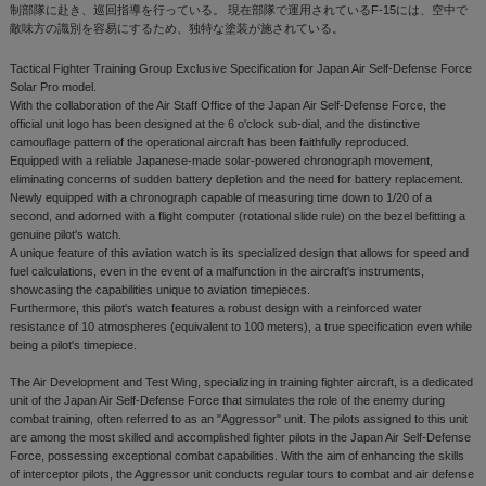
制部隊に赴き、巡回指導を行っている。 現在部隊で運用されているF-15には、空中で
敵味方の識別を容易にするため、独特な塗装が施されている。
Tactical Fighter Training Group Exclusive Specification for Japan Air Self-Defense Force
Solar Pro model.
With the collaboration of the Air Staff Office of the Japan Air Self-Defense Force, the
official unit logo has been designed at the 6 o'clock sub-dial, and the distinctive
camouflage pattern of the operational aircraft has been faithfully reproduced.
Equipped with a reliable Japanese-made solar-powered chronograph movement,
eliminating concerns of sudden battery depletion and the need for battery replacement.
Newly equipped with a chronograph capable of measuring time down to 1/20 of a
second, and adorned with a flight computer (rotational slide rule) on the bezel befitting a
genuine pilot's watch.
A unique feature of this aviation watch is its specialized design that allows for speed and
fuel calculations, even in the event of a malfunction in the aircraft's instruments,
showcasing the capabilities unique to aviation timepieces.
Furthermore, this pilot's watch features a robust design with a reinforced water
resistance of 10 atmospheres (equivalent to 100 meters), a true specification even while
being a pilot's timepiece.
The Air Development and Test Wing, specializing in training fighter aircraft, is a dedicated
unit of the Japan Air Self-Defense Force that simulates the role of the enemy during
combat training, often referred to as an "Aggressor" unit. The pilots assigned to this unit
are among the most skilled and accomplished fighter pilots in the Japan Air Self-Defense
Force, possessing exceptional combat capabilities. With the aim of enhancing the skills
of interceptor pilots, the Aggressor unit conducts regular tours to combat and air defense