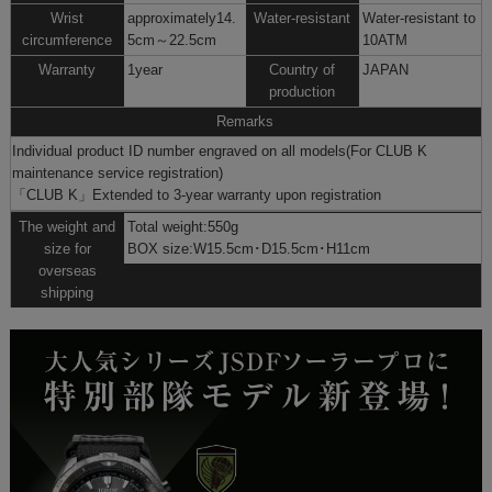
Wrist
approximately14.
Water-resistant
Water-resistant to
circumference
5cm～22.5cm
10ATM
Warranty
1year
Country of
JAPAN
production
Remarks
Individual product ID number engraved on all models(For CLUB K
maintenance service registration)
「CLUB K」
Extended to 3-year warranty upon registration
The weight and
Total weight:550g
size for
BOX size:W15.5cm･D15.5cm･H11cm
overseas
shipping