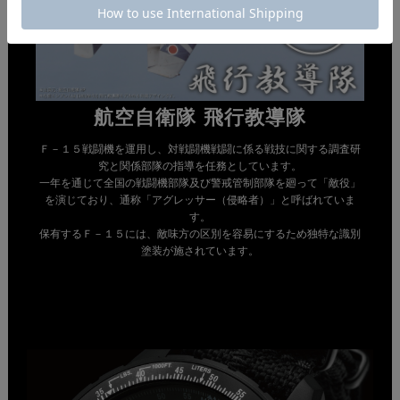
航空自衛隊 飛行教導隊
Ｆ－１５戦闘機を運用し、対戦闘機戦闘に係る戦技に関する調査研
究と関係部隊の指導を任務としています。
一年を通じて全国の戦闘機部隊及び警戒管制部隊を廻って「敵役」
を演じており、通称「アグレッサー（侵略者）」と呼ばれていま
す。
保有するＦ－１５には、敵味方の区別を容易にするため独特な識別
塗装が施されています。