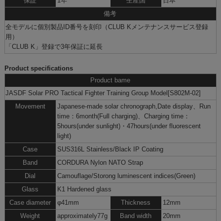
保証
1年
生産国
日本
備考
全モデルに個別製品ID番号を刻印（CLUB Kメンテナンスサービス登録
用）
「CLUB K」
登録で3年保証に延長
Product specifications
Product bame
JASDF Solar PRO Tactical Fighter Training Group Model[S802M-02]
Movement
Japanese-made solar chronograph,Date display、Run
time：6month(Full charging)、Charging time：
5hours(under sunlight)・47hours(under fluorescent
light)
Case
SUS316L Stainless/Black IP Coating
Band
CORDURA Nylon NATO Strap
Dial
Camouflage/Storong luminescent indices(Green)
Glass
K1 Hardened glass
Case diameter
φ41mm
Thickness
12mm
Weight
approximately77g
Band width
20mm