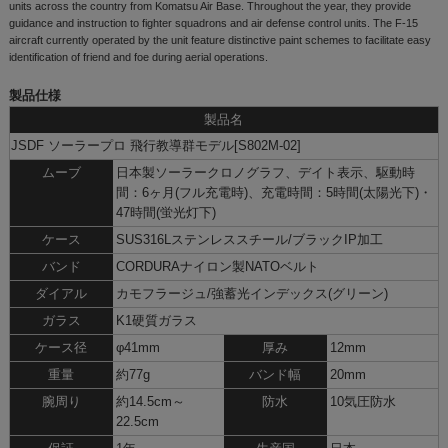
units across the country from Komatsu Air Base. Throughout the year, they provide
guidance and instruction to fighter squadrons and air defense control units. The F-15
aircraft currently operated by the unit feature distinctive paint schemes to facilitate easy
identification of friend and foe during aerial operations.
製品仕様
製品名
JSDF ソーラープロ 飛行教導群モデル[S802M-02]
ムーブ
日本製ソーラークロノグラフ、デイト表示、駆動時
間：6ヶ月(フル充電時)、充電時間：5時間(太陽光下)・
47時間(蛍光灯下)
ケース
SUS316Lステンレススチール/ブラックIP加工
バンド
CORDURAナイロン製NATOベルト
ダイアル
カモフラージュ/強蓄光インデックス(グリーン)
ガラス
K1硬質ガラス
ケース径
φ41mm
厚み
12mm
重量
約77g
バンド幅
20mm
腕周り
約14.5cm～
防水
10気圧防水
22.5cm