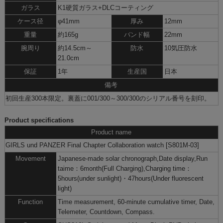
ガラス
K1硬質ガラス+DLCコーティング
ケース径
φ41mm
厚み
12mm
重量
約165g
バンド幅
22mm
腕周り
約14.5cm～
防水
10気圧防水
21.0cm
保証
1年
生産国
日本
備考
初回生産300本限定。裏蓋に001/300～300/300のシリアル番号を刻印。
Product specifications
Product name
GIRLS und PANZER Final Chapter Collaboration watch [S801M-03]
Movement
Japanese-made solar chronograph,Date display,Run
taime：6month(Full Charging),Charging time：
5hours(under sunlight)・47hours(Under fluorescent
light)
Function
Time measurement, 60-minute cumulative timer, Date,
Telemeter, Countdown, Compass.