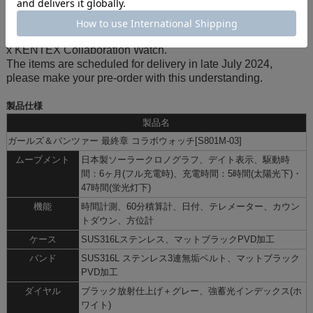
【This product is sold out】
This page is the pre-order page for the "GIRLS und PANZER
x KENTEX Collaboration Watch."
The items are scheduled for delivery in late July 2024,
please make your pre-order with this understanding.
製品仕様
製品名
ガールズ＆パンツァー 最終章 コラボウォッチ[S801M-03]
ムーブメント
日本製ソーラークロノグラフ、デイト表示、駆動時
間：6ヶ月(フル充電時)、充電時間：5時間(太陽光下)・
47時間(蛍光灯下)
機能
時間計測、60分積算計、日付、テレメーター、カウン
トダウン、方位計
ケース
SUS316Lステンレス、マットブラックPVD加工
バンド
SUS316L ステンレス3連無垢ベルト、マットブラック
PVD加工
ダイヤル
ブラック放射仕上げ＋グレー、強蓄光インデックス(ホ
ワイト)