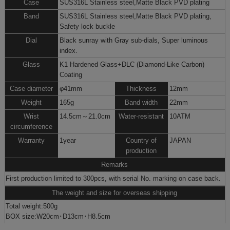
Case
SUS316L Stainless steel,Matte Black PVD plating
Band
SUS316L Stainless steel,Matte Black PVD plating,
Safety lock buckle
Dial
Black sunray with Gray sub-dials, Super luminous
index.
Glass
K1 Hardened Glass+DLC (Diamond-Like Carbon)
Coating
Case diameter
φ41mm
Thickness
12mm
Weight
165g
Band width
22mm
Wrist
14.5cm～21.0cm
Water-resistant
10ATM
circumference
Warranty
1year
Country of
JAPAN
production
Remarks
First production limited to 300pcs, with serial No. marking on case back.
The weight and size for overseas shipping
Total weight:500g
BOX size:W20cm･D13cm･H8.5cm