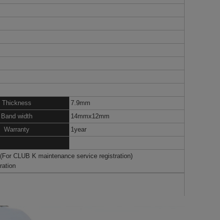
Thickness
7.9mm
Band width
14mmx12mm
Warranty
1year
s(For CLUB K maintenance service registration)
ration