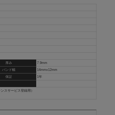
厚み
7.9mm
バンド幅
14mmx12mm
保証
1年
テナンスサービス登録用）