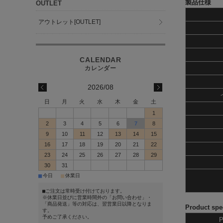
製品仕様
OUTLET
アウトレット[OUTLET]
2026/08
日
月
火
水
木
金
土
1
2
3
4
5
6
7
8
9
10
11
12
13
14
15
16
17
18
19
20
21
22
23
24
25
26
27
28
29
30
31
■
■
今日
休業日
■ご注文は常時受け付けております。
※休業日並びに営業時間外の「お問い合わせ」・
「商品発送」等の対応は、翌営業日以降となりま
Product spec
す。
予めご了承ください。
P