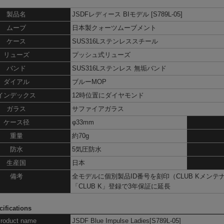
製品名
JSDFレディース BIモデル [S789L-05]
ムーブ
日本製クォーツムーブメント
ケース
SUS316Lステンレススチール
リューズ
プッシュ式リューズ
バンド
SUS316Lステンレス 無垢バンド
ダイアル
ブルーMOP
インデックス
12時位置にダイヤモンド
ガラス
サファイアガラス
ケース径
φ33mm
重量
約70g
防水
5気圧防水
生産国
日本
備考
全モデルに個別製品ID番号を刻印（CLUB Kメン
「CLUB K」
登録で3年保証に延長
ifications
roduct name
JSDF Blue Impulse Ladies[S789L-05]