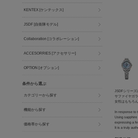
KENTEX [ケンテックス]
JSDF [自衛隊モデル]
Collaboration [コラボレーション]
ACCESORRIES [アクセサリー]
OPTION [オプション]
条件から選ぶ
JSDFシリー
カテゴリーから探す
サファイヤガ
女性はもちろ
機能から探す
In response to 
Using sapphire g
expressing a fe
価格帯から探す
It is a truly au