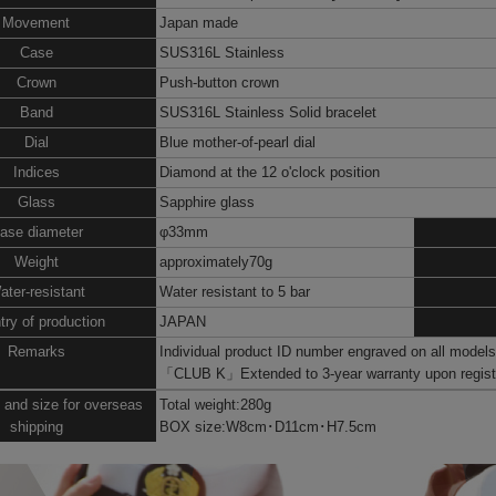
Movement
Japan made
Case
SUS316L Stainless
Crown
Push-button crown
Band
SUS316L Stainless Solid bracelet
Dial
Blue mother-of-pearl dial
Indices
Diamond at the 12 o'clock position
Glass
Sapphire glass
ase diameter
φ33mm
Weight
approximately70g
ater-resistant
Water resistant to 5 bar
try of production
JAPAN
Remarks
Individual product ID number engraved on all model
「CLUB K」
Extended to 3-year warranty upon regist
 and size for overseas
Total weight:280g
shipping
BOX size:W8cm･D11cm･H7.5cm