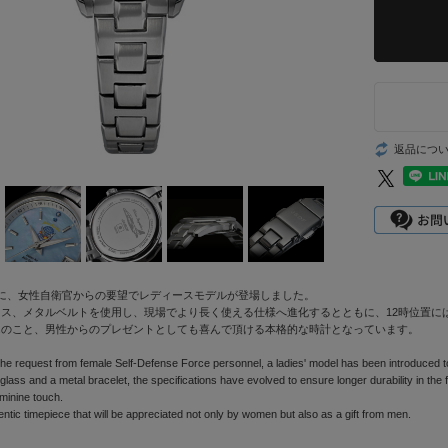
返品につ
ズに、女性自衛官からの要望でレディースモデルが登場しました。
ラス、メタルベルトを使用し、現場でより長く使える仕様へ進化するとともに、12時位置に
んのこと、男性からのプレゼントとしても喜んで頂ける本格的な時計となっています。
the request from female Self-Defense Force personnel, a ladies' model has been introduced 
lass and a metal bracelet, the specifications have evolved to ensure longer durability in the f
minine touch.
thentic timepiece that will be appreciated not only by women but also as a gift from men.