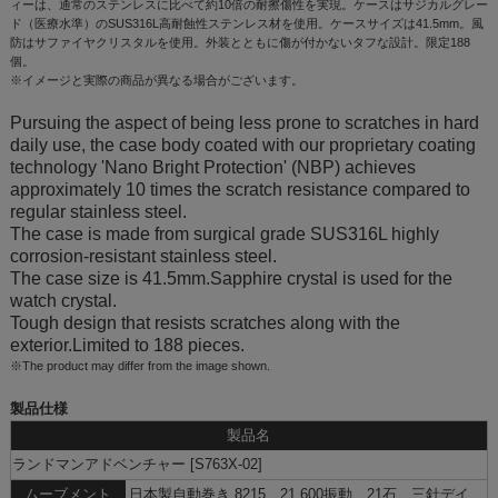
ィーは、通常のステンレスに比べて約10倍の耐擦傷性を実現。ケースはサジカルグレー
ド（医療水準）のSUS316L高耐蝕性ステンレス材を使用。ケースサイズは41.5mm。風
防はサファイヤクリスタルを使用。外装とともに傷が付かないタフな設計。限定188
個。
※イメージと実際の商品が異なる場合がございます。
Pursuing the aspect of being less prone to scratches in hard
daily use, the case body coated with our proprietary coating
technology 'Nano Bright Protection' (NBP) achieves
approximately 10 times the scratch resistance compared to
regular stainless steel.
The case is made from surgical grade SUS316L highly
corrosion-resistant stainless steel.
The case size is 41.5mm.Sapphire crystal is used for the
watch crystal.
Tough design that resists scratches along with the
exterior.Limited to 188 pieces.
※The product may differ from the image shown.
製品仕様
製品名
ランドマンアドベンチャー [S763X-02]
ムーブメント
日本製自動巻き 8215、21,600振動、21石、三針デイ