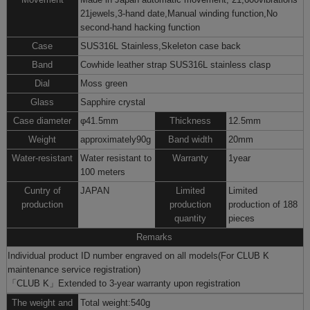
21jewels,3-hand date,Manual winding function,No
second-hand hacking function
Case
SUS316L Stainless,Skeleton case back
Band
Cowhide leather strap SUS316L stainless clasp
Dial
Moss green
Glass
Sapphire crystal
Case diameter
φ41.5mm
Thickness
12.5mm
Weight
approximately90g
Band width
20mm
Water-resistant
Water resistant to
Warranty
1year
100 meters
Cuntry of
JAPAN
Limited
Limited
production
production
production of 188
quantity
pieces
Remarks
Individual product ID number engraved on all models(For CLUB K
maintenance service registration)
「CLUB K」
Extended to 3-year warranty upon registration
The weight and
Total weight:540g