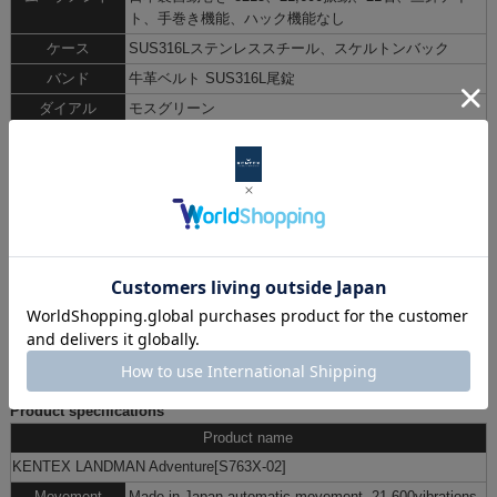
ト、手巻き機能、ハック機能なし
ケース
SUS316Lステンレススチール、スケルトンバック
バンド
牛革ベルト SUS316L尾錠
ダイアル
モスグリーン
ガラス
サファイアクリスタル
ケース径
φ41.5mm
厚み
12.5mm
重量
約90g
バンド幅
20mm
防水
100m防水
保証
1年
生産国
日本
限定生産数
188個限定生産
備考
全モデルに個別製品ID番号を刻印（CLUB Kメンテナンスサービス登録
用）
「CLUB K」
登録で3年保証に延長
Product specifications
Product name
KENTEX LANDMAN Adventure[S763X-02]
Movement
Made in Japan automatic movement, 21,600vibrations