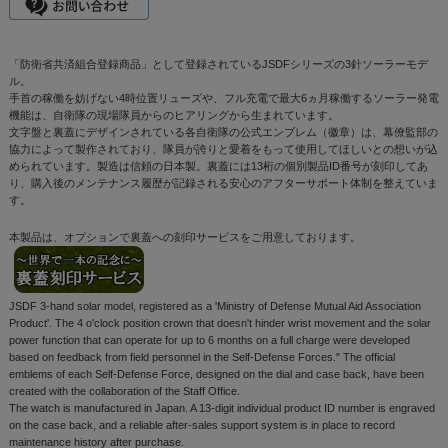
「防衛省共済組合登録商品」として登録されているJSDFシリーズの3針ソーラーモデ
ル。
手首の稼働を妨げない4時位置リューズや、フル充電で最大6ヵ月稼働するソーラー発電
機能は、自衛隊の現場隊員からのヒアリングから生まれています。
文字盤と裏蓋にデザインされている各自衛隊の公式エンブレム（徽章）は、幕僚監部の
協力によって製作されており、隊員が誇りと愛着をもって使用してほしいとの想いが込
められています。製造は信頼の日本製。裏蓋には13桁の個別製品ID番号が刻印してあ
り、購入後のメンテナンス履歴が記録される安心のアフターサポート体制を整えていま
す。
本製品は、オプションで裏蓋への刻印サービスをご用意しております。
JSDF 3-hand solar model, registered as a 'Ministry of Defense Mutual Aid Association
Product'. The 4 o'clock position crown that doesn't hinder wrist movement and the solar
power function that can operate for up to 6 months on a full charge were developed
based on feedback from field personnel in the Self-Defense Forces." The official
emblems of each Self-Defense Force, designed on the dial and case back, have been
created with the collaboration of the Staff Office.
The watch is manufactured in Japan. A 13-digit individual product ID number is engraved
on the case back, and a reliable after-sales support system is in place to record
maintenance history after purchase.