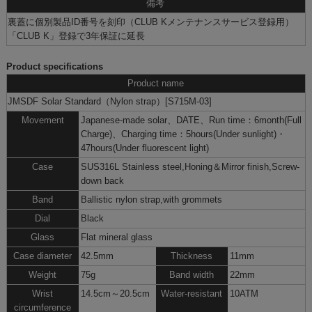
備考
裏蓋に個別製品ID番号を刻印（CLUB Kメンテナンスサービス登録用）
「CLUB K」
登録で3年保証に延長
Product specifications
Product name
JMSDF Solar Standard（Nylon strap）[S715M-03]
Movement
Japanese-made solar、DATE、Run time：6month(Full
Charge)、Charging time：5hours(Under sunlight)・
47hours(Under fluorescent light)
Case
SUS316L Stainless steel,Honing＆Mirror finish,Screw-
down back
Band
Ballistic nylon strap,with grommets
Dial
Black
Glass
Flat mineral glass
Case diameter
42.5mm
Thickness
11mm
Weight
75g
Band width
22mm
Wrist
14.5cm～20.5cm
Water-resistant
10ATM
circumference