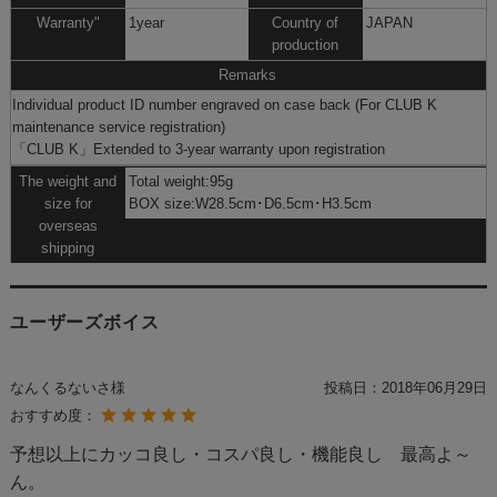
Warranty"
1year
Country of
JAPAN
production
Remarks
Individual product ID number engraved on case back (For CLUB K
maintenance service registration)
「CLUB K」
Extended to 3-year warranty upon registration
The weight and
Total weight:95g
size for
BOX size:W28.5cm･D6.5cm･H3.5cm
overseas
shipping
ユーザーズボイス
なんくるないさ様
投稿日：
2018年06月29日
おすすめ度：
予想以上にカッコ良し・コスパ良し・機能良し 最高よ～
ん。