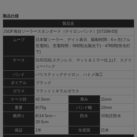
製品仕様
製品名
JSDF海自ソーラースタンダード（ナイロンバンド）[S715M-03]
ムーブ
日本製ソーラー、デイト表示、駆動時間：6ヶ月(フル
充電時)、充電時間：5時間(太陽光下)・47時間(蛍光灯
下)
ケース
SUS316Lステンレス、マット＆ミラー仕上げ、スクリ
ューバック
バンド
バリスティックナイロン、ハトメ加工
ダイアル
ブラック
ガラス
フラットミネラルガラス
ケース径
42.5mm
厚み
11mm
重量
約75g
バンド幅
22mm
腕周り
約14.5cm～
防水
10気圧防水
20.5cm
保証
1年
生産国
日本