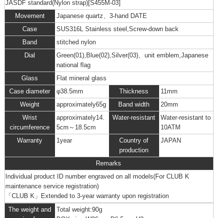
JASDF standard(Nylon strap)[S455M-03]
Movement
Japanese quartz、3-hand DATE
Case
SUS316L Stainless steel,Screw-down back
Band
stitched nylon
Dial
Green(01),Blue(02),Silver(03)、unit emblem,Japanese
national flag
Glass
Flat mineral glass
Case diameter
φ38.5mm
Thickness
11mm
Weight
approximately65g
Band width
20mm
Wrist
approximately14.
Water-resistant
Water-resistant to
circumference
5cm～18.5cm
10ATM
Warranty
1year
Country of
JAPAN
production
Remarks
Individual product ID number engraved on all models(For CLUB K
maintenance service registration)
「CLUB K」
Extended to 3-year warranty upon registration
The weight and
Total weight:90g