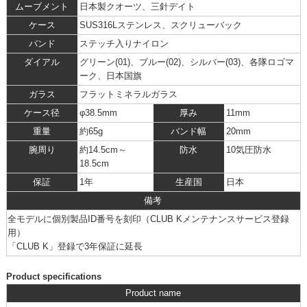
ムーブメント
日本製クオーツ、三針デイト
ケース
SUS316Lステンレス、スクリューバック
バンド
ステッチ入りナイロン
ダイアル
グリーン(01)、ブルー(02)、シルバー(03)、各隊ロゴマ
ーク、日本国旗
ガラス
フラットミネラルガラス
ケース径
φ38.5mm
厚み
11mm
重量
約65g
バンド幅
20mm
腕周り
約14.5cm～
防水
10気圧防水
18.5cm
保証
1年
生産国
日本
備考
全モデルに個別製品ID番号を刻印（CLUB Kメンテナンスサービス登録
用）
「CLUB K」
登録で3年保証に延長
Product specifications
Product name