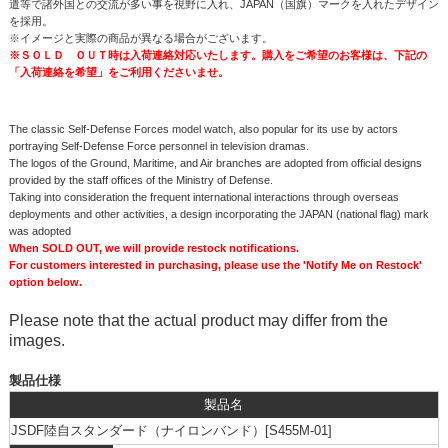
遣等で諸外国との交流が多い事を視野に入れ、JAPAN（国旗）マークを入れたデザイン
を採用。
※イメージと実際の商品が異なる場合がございます。
※ＳＯＬＤ ＯＵＴ時は入荷連絡対応いたします。購入をご希望のお客様は、下記の
「入荷連絡を希望」をご利用くださいませ。
The classic Self-Defense Forces model watch, also popular for its use by actors
portraying Self-Defense Force personnel in television dramas.
The logos of the Ground, Maritime, and Air branches are adopted from official designs
provided by the staff offices of the Ministry of Defense.
Taking into consideration the frequent international interactions through overseas
deployments and other activities, a design incorporating the JAPAN (national flag) mark
was adopted
When SOLD OUT, we will provide restock notifications.
For customers interested in purchasing, please use the 'Notify Me on Restock'
option below.
Please note that the actual product may differ from the
images.
製品仕様
製品名
JSDF陸自スタンダード（ナイロンバンド）[S455M-01]